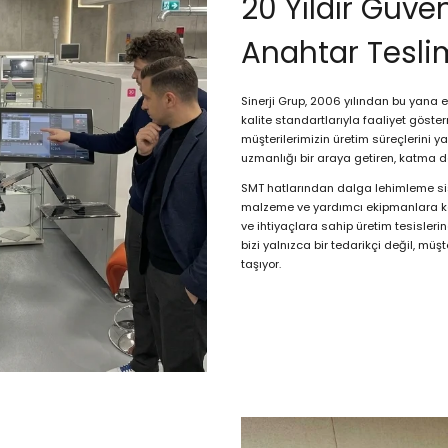
20 Yıldır Güven
Anahtar Tesli
Sinerji Grup, 2006 yılından bu yana e
kalite standartlarıyla faaliyet gös
müşterilerimizin üretim süreçlerini y
uzmanlığı bir araya getiren, katma d
SMT hatlarından dalga lehimleme sis
malzeme ve yardımcı ekipmanlara kad
ve ihtiyaçlara sahip üretim tesislerin
bizi yalnızca bir tedarikçi değil, müş
taşıyor.