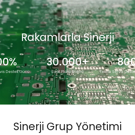
Rakamlarla Sinerji
00%
30.000+
80
vis Destek Gücü
Saat Planlı Bakım
Teknik Servis Dest
Sinerji Grup Yönetimi