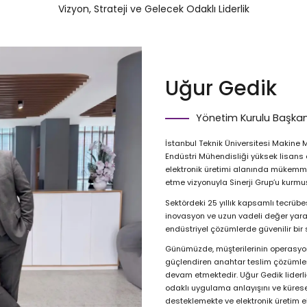
Vizyon, Strateji ve Gelecek Odaklı Liderlik
Uğur Gedik
Yönetim Kurulu Başkan
İstanbul Teknik Üniversitesi Makine M
Endüstri Mühendisliği yüksek lisans 
elektronik üretimi alanında mükemmel
etme vizyonuyla Sinerji Grup’u kurmuş
Sektördeki 25 yıllık kapsamlı tecrübe
inovasyon ve uzun vadeli değer yaratm
endüstriyel çözümlerde güvenilir bir
Günümüzde, müşterilerinin operasyone
güçlendiren anahtar teslim çözümler
devam etmektedir. Uğur Gedik liderliğ
odaklı uygulama anlayışını ve kürese
desteklemekte ve elektronik üretim e