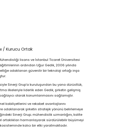
ı / Kurucu Ortak
ühendisliği lisans ve İstanbul Ticaret Üniversitesi
eğitimlerinin ardından Uğur Gedik, 2006 yılında
liğe odaklanan güvenilir bir teknoloji ortağı inşa
tur.
siyle Sinerji Grup’a kuruluşundan bu yana dürüstlük,
a ilkeleriyle liderlik eden Gedik, şirketin gelişmiş
 sağlayıcı olarak konumlanmasını sağlamıştır.
l kabiliyetlerini ve rekabet avantajlarını
e odaklanarak şirketin stratejik yönünü belirlemeye
indeki Sinerji Grup; mühendislik uzmanlığını, kalite
l ortaklıkları harmanlayarak sürdürülebilir büyümeyi
kosisteminde kalıcı bir etki yaratmaktadır.