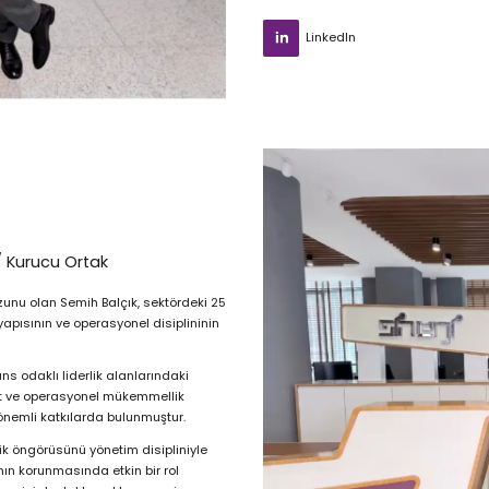
LinkedIn
/ Kurucu Ortak
zunu olan Semih Balçık, sektördeki 25
yapısının ve operasyonel disiplininin
ns odaklı liderlik alanlarındaki
iyet ve operasyonel mükemmellik
önemli katkılarda bulunmuştur.
ik öngörüsünü yönetim disipliniyle
nın korunmasında etkin bir rol