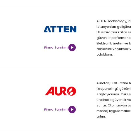
ATTEN Technology, l
istasyonları geliştire
Uluslararası kalite s
güvenilir performans
Elektronik üretim ve b
Firma Tanıtımı
dayanıklı ve yüksek 
odaklanır.
Aurotek, PCB üretim h
(depaneling) çözümler
sağlayıcısıdır. Yükse
üretimde güvenilir ve
sunar. Otomasyon oda
Firma Tanıtımı
montaj uygulamaların
artırır.