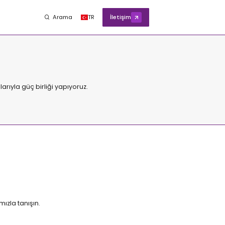
Arama
TR
İletişim
arıyla güç birliği yapıyoruz.
mızla tanışın.