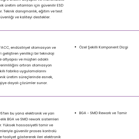
ik üretim ortamları için güvenilir ESD
. Teknik danışmanlık, eğitim ve test
üvenliği ve kaliteyi destekler.
Özel Şekilli Komponent Dizgi
 FACC, endüstriyel otomasyon ve
 geliştiren yenilikçi bir teknoloji
Ge altyapısı ve müşteri odaklı
erimliliğini artıran otomasyon
 Akıllı fabrika uygulamalarını
onik üretim süreçlerinde esnek,
lojiye dayalı çözümler sunar.
BGA - SMD Rework ve Tamir
85’ten bu yana elektronik ve yarı
nelik BGA ve SMD rework sistemleri
dir. Yüksek hassasiyetli tamir ve
leriyle güvenilir proses kontrolü
 faaliyet göstererek ileri elektronik