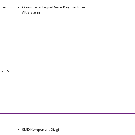
lama
Otomatik Entegre Devre Programlama
Alt Sistemi
olü &
SMD Komponent Dizgi