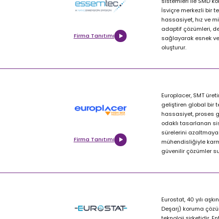
sistemleri ile SMD ko
İsviçre merkezli bir t
hassasiyet, hız ve m
adaptif çözümleri, de
Firma Tanıtımı
sağlayarak esnek ve 
oluşturur.
Europlacer, SMT üreti
geliştiren global bir 
hassasiyet, proses güv
odaklı tasarlanan sist
sürelerini azaltmaya 
Firma Tanıtımı
mühendisliğiyle karm
güvenilir çözümler s
Eurostat, 40 yılı aşk
Deşarj) koruma çözüm
teknoloji şirketidir. 