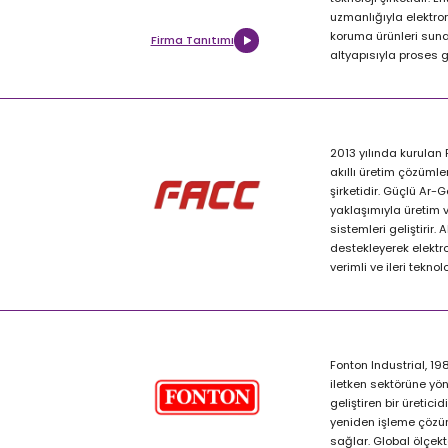
uzmanlığıyla elektron
koruma ürünleri sunar
Firma Tanıtımı
altyapısıyla proses g
2013 yılında kurulan
akıllı üretim çözümleri
şirketidir. Güçlü Ar-
yaklaşımıyla üretim v
sistemleri geliştirir.
destekleyerek elektr
verimli ve ileri tekno
Fonton Industrial, 19
iletken sektörüne yö
geliştiren bir üretici
yeniden işleme çözüm
sağlar. Global ölçekte