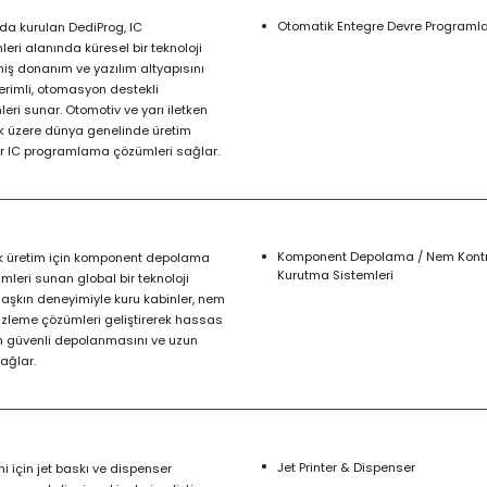
Otomatik Entegre Devre Program
da kurulan DediProg, IC
ri alanında küresel bir teknoloji
miş donanım ve yazılım altyapısını
verimli, otomasyon destekli
i sunar. Otomotiv ve yarı iletken
ak üzere dünya genelinde üretim
ir IC programlama çözümleri sağlar.
Komponent Depolama / Nem Kontr
nik üretim için komponent depolama
Kurutma Sistemleri
leri sunan global bir teknoloji
lı aşkın deneyimiyle kuru kabinler, nem
 izleme çözümleri geliştirerek hassas
rin güvenli depolanmasını ve uzun
ağlar.
Jet Printer & Dispenser
i için jet baskı ve dispenser