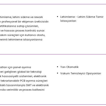
Lehimleme - Lehim Sökme Tamir
ehimleme, lehim sökme ve rework
İstasyonları
n profesyonel bir ekipman üreticisidir.
ertifikalarına sahip çözümleri,
 ve hassas proses kontrolü sunar.
akım süreçleri için kullanıcı dostu,
verimli lehimleme istasyonlarına
Yarı Otomatik
atları için panel ayırma
i geliştiren global bir teknoloji
Vakum Temizleyici Opsiyonları
k hassasiyetli sistemleri, elektronik
 tekrarlanabilir PCB ayırma süreçleri
klı tasarımlarıyla SMT ve elektronik
da verimlilik ve proses kalitesini