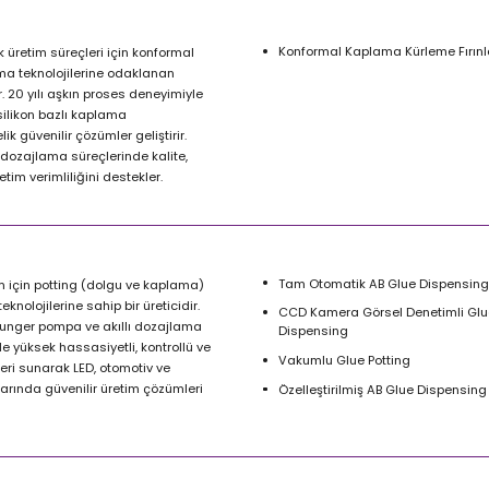
Konformal Kaplama Kürleme Fırınl
 üretim süreçleri için konformal
a teknolojilerine odaklanan
 20 yılı aşkın proses deneyimiyle
 silikon bazlı kaplama
k güvenilir çözümler geliştirir.
ozajlama süreçlerinde kalite,
tim verimliliğini destekler.
Tam Otomatik AB Glue Dispensing
im için potting (dolgu ve kaplama)
teknolojilerine sahip bir üreticidir.
CCD Kamera Görsel Denetimli Glu
r plunger pompa ve akıllı dozajlama
Dispensing
de yüksek hassasiyetli, kontrollü ve
Vakumlu Glue Potting
eri sunarak LED, otomotiv ve
arında güvenilir üretim çözümleri
Özelleştirilmiş AB Glue Dispensing