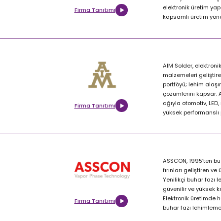
elektronik üretim ya
Firma Tanıtımı
kapsamlı üretim yöne
AIM Solder, elektroni
malzemeleri geliştiren
portföyü; lehim alaşıml
çözümlerini kapsar. 
ağıyla otomotiv, LED, 
Firma Tanıtımı
yüksek performanslı 
ASSCON, 1995’ten bu
fırınları geliştiren ve 
Yenilikçi buhar fazı 
güvenilir ve yüksek k
Elektronik üretimde h
Firma Tanıtımı
buhar fazı lehimleme