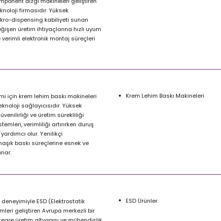
mponent dizgi makineleri geliştiren
eknoloji firmasıdır. Yüksek
ikro-dispensing kabiliyeti sunan
ğişen üretim ihtiyaçlarına hızlı uyum
verimli elektronik montaj süreçleri
Krem Lehim Baskı Makineleri
mi için krem lehim baskı makineleri
teknoloji sağlayıcısıdır. Yüksek
enilirliği ve üretim sürekliliği
emleri, verimliliği artırırken duruş
yardımcı olur. Yenilikçi
aşık baskı süreçlerine esnek ve
unar.
ESD Ürünler
ın deneyimiyle ESD (Elektrostatik
leri geliştiren Avrupa merkezli bir
Entegre üretim altyapısı ve mühendislik