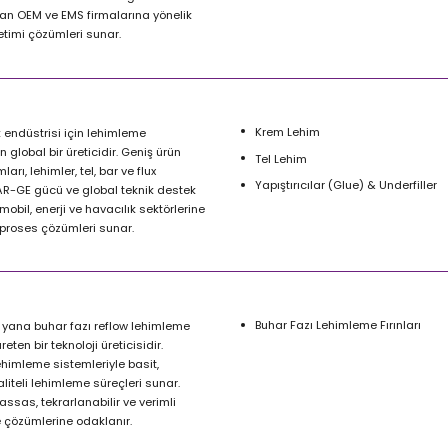
pan OEM ve EMS firmalarına yönelik
timi çözümleri sunar.
Krem Lehim
k endüstrisi için lehimleme
 global bir üreticidir. Geniş ürün
Tel Lehim
arı, lehimler, tel, bar ve flux
Yapıştırıcılar (Glue) & Underfiller
AR-GE gücü ve global teknik destek
mobil, enerji ve havacılık sektörlerine
proses çözümleri sunar.
Buhar Fazı Lehimleme Fırınları
 yana buhar fazı reflow lehimleme
üreten bir teknoloji üreticisidir.
lehimleme sistemleriyle basit,
aliteli lehimleme süreçleri sunar.
assas, tekrarlanabilir ve verimli
 çözümlerine odaklanır.