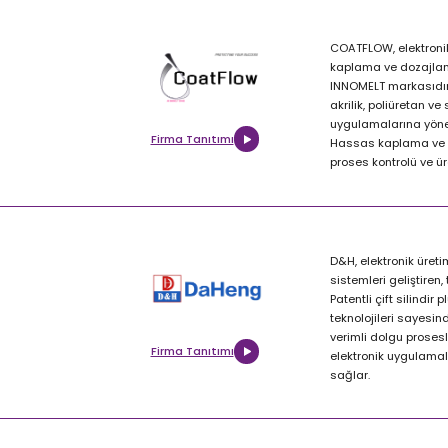
COATFLOW, elektronik
kaplama ve dozajlam
INNOMELT markasıdır.
akrilik, poliüretan ve
uygulamalarına yöneli
Firma Tanıtımı
Hassas kaplama ve d
proses kontrolü ve üre
D&H, elektronik üret
sistemleri geliştiren, 
Patentli çift silindi
teknolojileri sayesin
verimli dolgu prosesl
Firma Tanıtımı
elektronik uygulamal
sağlar.