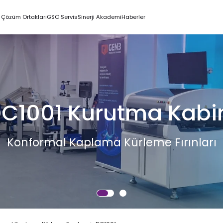
Çözüm Ortakları
GSC Servis
Sinerji Akademi
Haberler
C1001 Kurutma Kabi
Konformal Kaplama Kürleme Fırınları