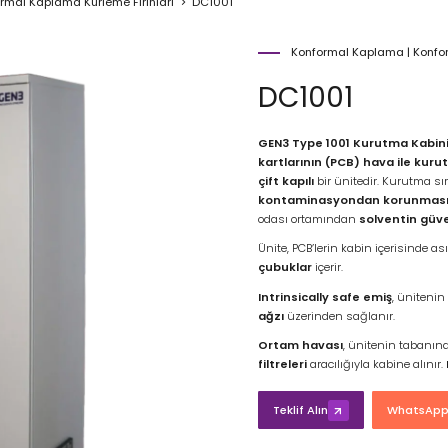
rmal Kaplama Kürleme Fırınları
DC1001
Konformal Kaplama
|
Konfo
DC1001
GEN3 Type 1001 Kurutma Kabin
kartlarının (PCB)
hava ile kuru
çift kapılı
bir ünitedir. Kurutma s
kontaminasyondan korunması
odası ortamından
solventin güve
Ünite, PCB’lerin kabin içerisinde 
çubuklar
içerir.
Intrinsically safe emiş
, üniteni
ağzı
üzerinden sağlanır.
Ortam havası
, ünitenin tabanın
filtreleri
aracılığıyla kabine alınır.
Teklif Alın
WhatsApp'