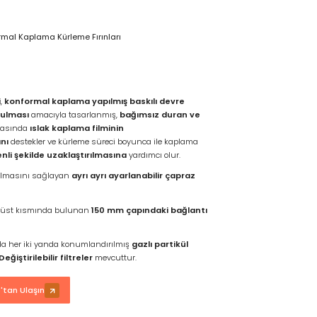
rmal Kaplama Kürleme Fırınları
i
,
konformal kaplama yapılmış baskılı devre
tulması
amacıyla tasarlanmış,
bağımsız duran ve
ırasında
ıslak kaplama filminin
nı
destekler ve kürleme süreci boyunca ile kaplama
nli şekilde uzaklaştırılmasına
yardımcı olur.
asılmasını sağlayan
ayrı ayrı ayarlanabilir çapraz
n üst kısmında bulunan
150 mm çapındaki bağlantı
da her iki yanda konumlandırılmış
gazlı partikül
Değiştirilebilir filtreler
mevcuttur.
tan Ulaşın