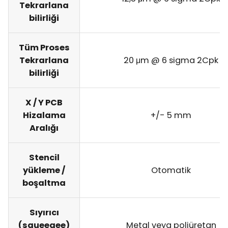
Tekrarlana
bilirliği
Tüm Proses
Tekrarlana
20 μm @ 6 sigma 2Cpk
bilirliği
X / Y PCB
Hizalama
+/- 5 mm
Aralığı
Stencil
yükleme /
Otomatik
boşaltma
Sıyırıcı
(squeegee)
Metal veya poliüretan