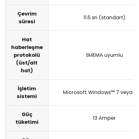
Çevrim
11.5 sn (standart)
süresi
Hat
haberleşme
protokolü
SMEMA uyumlu
(üst/alt
hat)
İşletim
Microsoft Windows™ 7 veya üz
sistemi
Güç
13 Amper
tüketimi