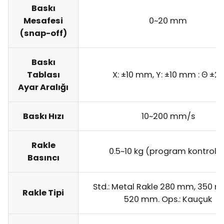
Baskı
Mesafesi
0~20 mm
(snap-off)
Baskı
Tablası
X: ±10 mm, Y: ±10 mm : Θ ±2°
Ayar Aralığı
Baskı Hızı
10~200 mm/s
Rakle
0.5~10 kg (program kontrollü
Basıncı
Std.: Metal Rakle 280 mm, 350 
Rakle Tipi
520 mm. Ops.: Kauçuk