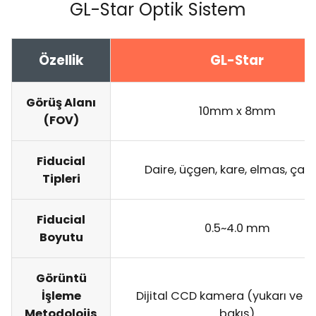
GL-Star Optik Sistem
Özellik
GL-Star
Görüş Alanı
10mm x 8mm
(FOV)
Fiducial
Daire, üçgen, kare, elmas, çap
Tipleri
Fiducial
0.5~4.0 mm
Boyutu
Görüntü
İşleme
Dijital CCD kamera (yukarı ve a
Metodolojis
bakış)