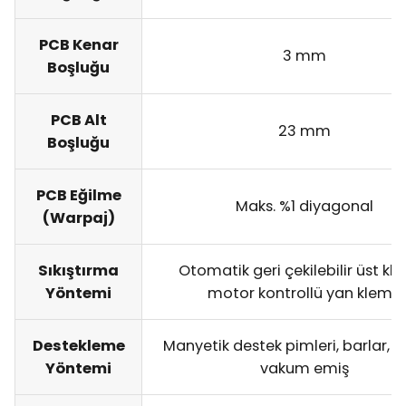
PCB Kenar
3 mm
Boşluğu
PCB Alt
23 mm
Boşluğu
PCB Eğilme
Maks. %1 diyagonal
(Warpaj)
Sıkıştırma
Otomatik geri çekilebilir üst kl
Yöntemi
motor kontrollü yan klemp
Destekleme
Manyetik destek pimleri, barlar, bl
Yöntemi
vakum emiş