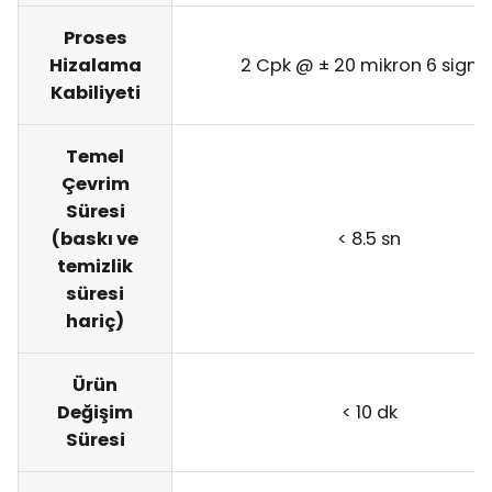
Proses
Hizalama
2 Cpk @ ± 20 mikron 6 sigm
Kabiliyeti
Temel
Çevrim
Süresi
(baskı ve
< 8.5 sn
temizlik
süresi
hariç)
Ürün
Değişim
< 10 dk
Süresi