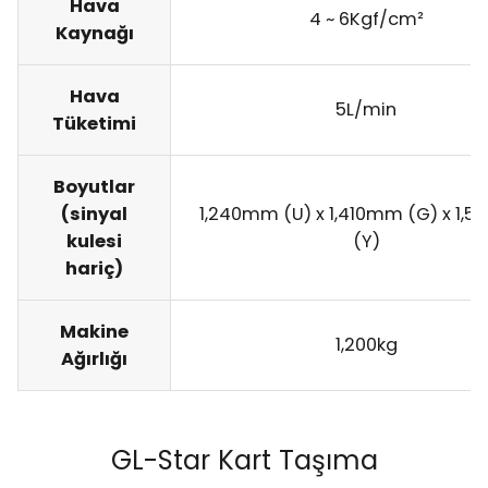
Hava
4 ~ 6Kgf/cm²
Kaynağı
Hava
5L/min
Tüketimi
Boyutlar
(sinyal
1,240mm (U) x 1,410mm (G) x 1,
kulesi
(Y)
hariç)
Makine
1,200kg
Ağırlığı
GL-Star Kart Taşıma