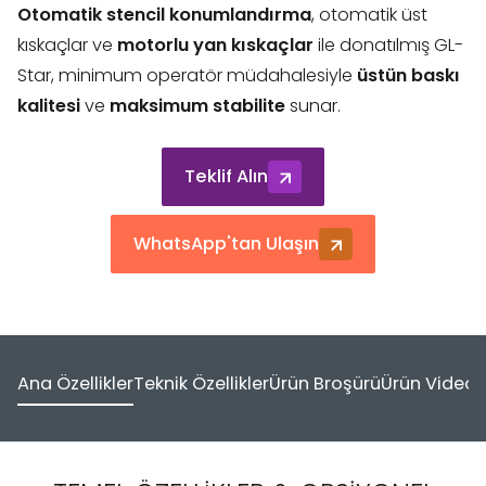
Otomatik stencil konumlandırma
, otomatik üst
kıskaçlar ve
motorlu yan kıskaçlar
ile donatılmış GL-
Star, minimum operatör müdahalesiyle
üstün baskı
kalitesi
ve
maksimum stabilite
sunar.
Teklif Alın
WhatsApp'tan Ulaşın
Ana Özellikler
Teknik Özellikler
Ürün Broşürü
Ürün Video