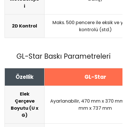
i
Maks. 500 pencere ile eksik ve ye
2D Kontrol
kontrolü (std.)
GL-Star Baskı Parametreleri
Özellik
GL-Star
Elek
Çerçeve
Ayarlanabilir, 470 mm x 370 mm i
Boyutu (U x
mm x 737 mm
G)