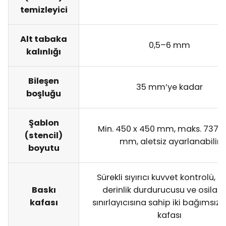
temizleyici
Alt tabaka
0,5–6 mm
kalınlığı
Bileşen
35 mm’ye kadar
boşluğu
Şablon
Min. 450 x 450 mm, maks. 737 x
(stencil)
mm, aletsiz ayarlanabilir
boyutu
Sürekli sıyırıcı kuvvet kontrolü, sıy
Baskı
derinlik durdurucusu ve osilas
kafası
sınırlayıcısına sahip iki bağımsız sı
kafası