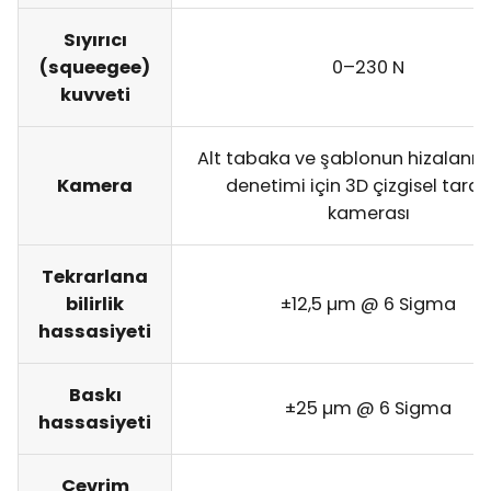
Sıyırıcı
(squeegee)
0–230 N
kuvveti
Alt tabaka ve şablonun hizalanm
Kamera
denetimi için 3D çizgisel tar
kamerası
Tekrarlana
bilirlik
±12,5 µm @ 6 Sigma
hassasiyeti
Baskı
±25 µm @ 6 Sigma
hassasiyeti
Çevrim