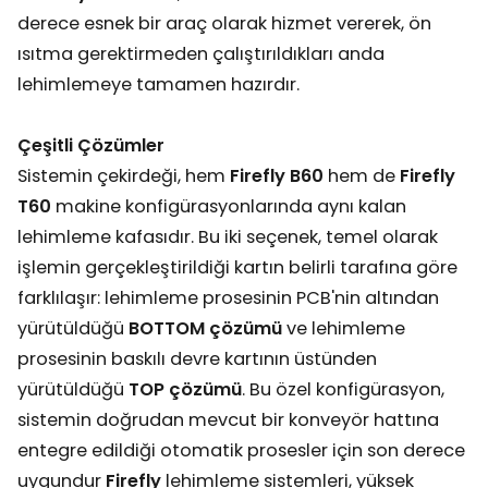
derece esnek bir araç olarak hizmet vererek, ön
ısıtma gerektirmeden çalıştırıldıkları anda
lehimlemeye tamamen hazırdır.
Çeşitli Çözümler
Sistemin çekirdeği, hem
Firefly B60
hem de
Firefly
T60
makine konfigürasyonlarında aynı kalan
lehimleme kafasıdır. Bu iki seçenek, temel olarak
işlemin gerçekleştirildiği kartın belirli tarafına göre
farklılaşır: lehimleme prosesinin PCB'nin altından
yürütüldüğü
BOTTOM çözümü
ve lehimleme
prosesinin baskılı devre kartının üstünden
yürütüldüğü
TOP çözümü
. Bu özel konfigürasyon,
sistemin doğrudan mevcut bir konveyör hattına
entegre edildiği otomatik prosesler için son derece
uygundur
Firefly
lehimleme sistemleri, yüksek