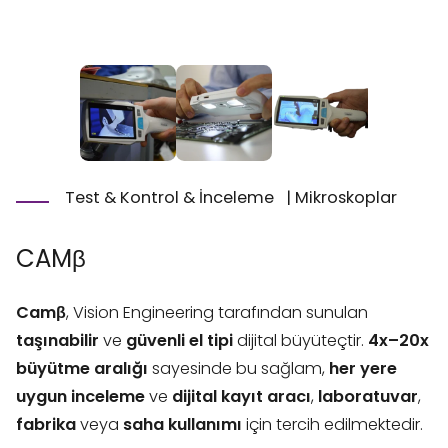
Test & Kontrol & İnceleme
|
Mikroskoplar
CAMβ
Camβ
, Vision Engineering tarafından sunulan
taşınabilir
ve
güvenli el tipi
dijital büyüteçtir.
4x–20x
büyütme aralığı
sayesinde bu sağlam,
her yere
uygun inceleme
ve
dijital kayıt aracı
,
laboratuvar
,
fabrika
veya
saha kullanımı
için tercih edilmektedir.