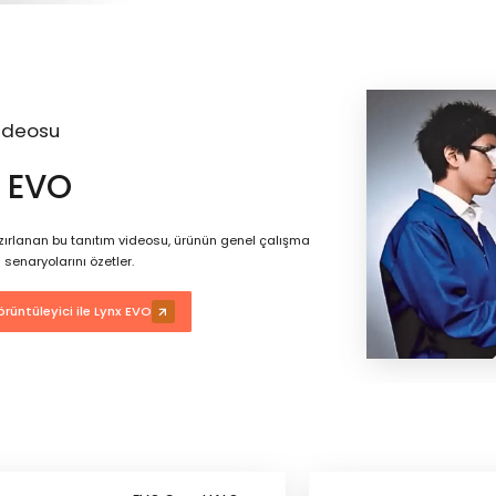
ideosu
 EVO
ırlanan bu tanıtım videosu, ürünün genel çalışma
 senaryolarını özetler.
rüntüleyici ile Lynx EVO