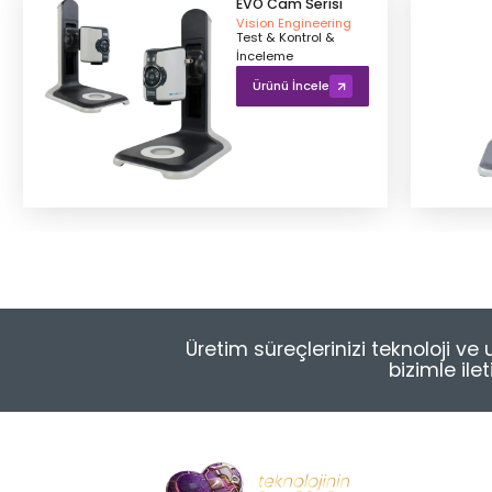
EVO Cam Serisi
Vision Engineering
Test & Kontrol &
İnceleme
Ürünü İncele
Üretim süreçlerinizi teknoloji v
bizimle ile