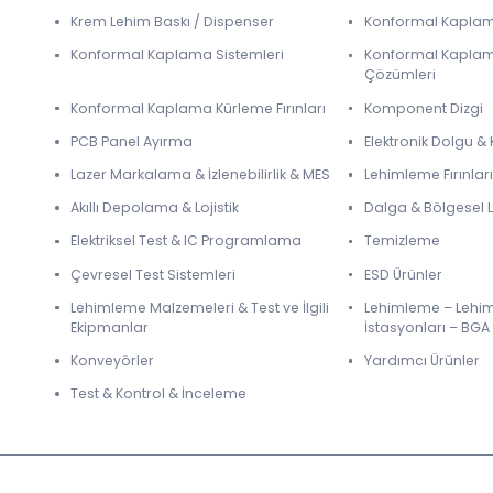
Krem Lehim Baskı / Dispenser
Konformal Kapla
Konformal Kaplama Sistemleri
Konformal Kapla
Çözümleri
Konformal Kaplama Kürleme Fırınları
Komponent Dizgi
PCB Panel Ayırma
Elektronik Dolgu 
Lazer Markalama & İzlenebilirlik & MES
Lehimleme Fırınları
Akıllı Depolama & Lojistik
Dalga & Bölgesel
Elektriksel Test & IC Programlama
Temizleme
Çevresel Test Sistemleri
ESD Ürünler
Lehimleme Malzemeleri & Test ve İlgili
Lehimleme – Lehi
Ekipmanlar
İstasyonları – BGA
Konveyörler
Yardımcı Ürünler
Test & Kontrol & İnceleme