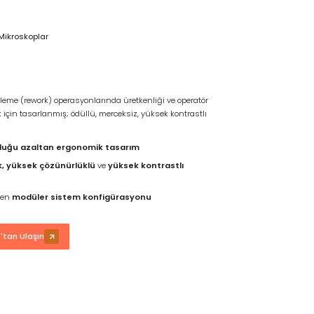
Mikroskoplar
leme (rework) operasyonlarında üretkenliği ve operatör
çin tasarlanmış; ödüllü, merceksiz, yüksek kontrastlı
luğu azaltan ergonomik tasarım
k, yüksek çözünürlüklü
ve
yüksek kontrastlı
len
modüler sistem konfigürasyonu
tan Ulaşın