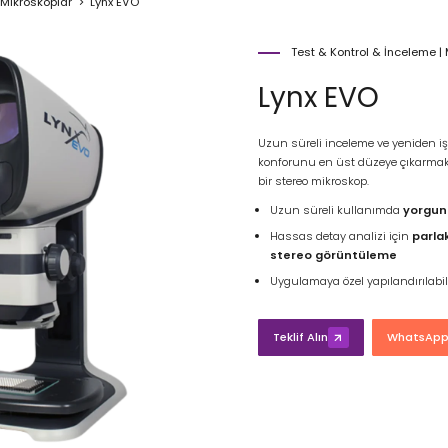
Mikroskoplar
Lynx EVO
Test & Kontrol & İnceleme
|
Lynx EVO
Uzun süreli inceleme ve yeniden iş
konforunu en üst düzeye çıkarmak i
bir stereo mikroskop.
Uzun süreli kullanımda
yorgun
Hassas detay analizi için
parla
stereo görüntüleme
Uygulamaya özel yapılandırılabi
Teklif Alın
WhatsApp'