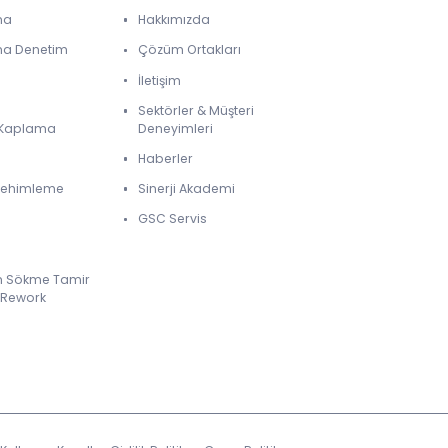
ma
Hakkımızda
ma Denetim
Çözüm Ortakları
İletişim
Sektörler & Müşteri
& Kaplama
Deneyimleri
Haberler
 Lehimleme
Sinerji Akademi
GSC Servis
m Sökme Tamir
 Rework