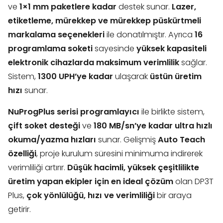
ve
1×1 mm paketlere kadar
destek sunar.
Lazer,
etiketleme, mürekkep ve mürekkep püskürtmeli
markalama seçenekleri
ile donatılmıştır. Ayrıca
16
programlama soketi
sayesinde
yüksek kapasiteli
elektronik cihazlarda maksimum verimlilik
sağlar.
Sistem,
1300 UPH’ye kadar
ulaşarak
üstün üretim
hızı
sunar.
NuProgPlus serisi programlayıcı
ile birlikte sistem,
çift soket desteği
ve
180 MB/sn’ye kadar ultra hızlı
okuma/yazma hızları
sunar. Gelişmiş
Auto Teach
özelliği
, proje kurulum süresini minimuma indirerek
verimliliği artırır.
Düşük hacimli, yüksek çeşitlilikte
üretim yapan ekipler için en ideal çözüm
olan DP3T
Plus,
çok yönlülüğü, hızı ve verimliliği
bir araya
getirir.