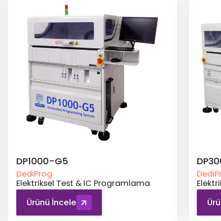
DP3000-G3 Plus
DP20
DediProg
DediP
Elektriksel Test & IC Programlama
Elekt
Ürünü İncele
Ürü