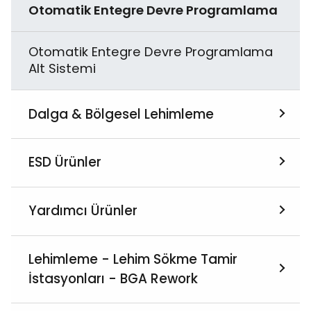
Otomatik Entegre Devre Programlama
Hızlandırılmış Stres Test Cihazı
Otomatik Entegre Devre Programlama
Toz Geçirgenlik Test Kabini
Alt Sistemi
Yağmurlama - Püskürtme Test Odası
Dalga & Bölgesel Lehimleme
Vakumlu Kürleme Fırını
Hepsini İncele
ESD Ürünler
Sıcaklık ve İrtifa Test Kabini
Dalga Lehimleme
Hepsini İncele
Yardımcı Ürünler
Yüksek Hızlandırılmış Termal Şok Testi
Bölgesel (Selektif) Lehimleme
ESD Esnek Ambalaj
Hepsini İncele
Lehimleme - Lehim Sökme Tamir
İstasyonları - BGA Rework
ESD Kişisel Ekipmanlar
Aksiyel Komponent Şekillendirme