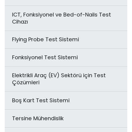
X-Ray Komponent Sayıcı
Yarı Otomatik Yapıştırma
Tuz Sprey Testi
ICT, Fonksiyonel ve Bed-of-Nails Test
Cihazı
CCD Kamera Görsel Denetimli Glue
Çok Aşamalı Döngüsel Korozyon Testi
Dispensing
Flying Probe Test Sistemi
Elektrodinamik Tip Titreşim Test Cihazı
Masaüstü Glue Dispensing
Fonksiyonel Test Sistemi
Yüksek Hızlandırılmış Gerilme Test Cihazı
Vakumlu Glue Potting
Elektrikli Araç (EV) Sektörü için Test
Çözümleri
Düşme Testi
Otomatik Glue Dispenser
Boş Kart Test Sistemi
Reaktif Titreşim Test Cihazı
Özelleştirilmiş AB Glue Dispensing
Tersine Mühendislik
Sıcaklık ve Neme Bağlı Testler