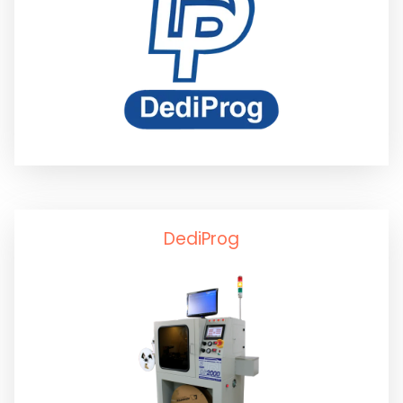
Lehimleme ile İlgili Test Sistemleri
Curüf Ayırma
Krem Lehim Karıştırıcılar
Krem Lehim Saklama
DediProg