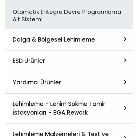
Otomatik Entegre Devre Programlama
Toz Geçirgenlik Test Kabini
Alt Sistemi
Yağmurlama - Püskürtme Test Odası
Dalga & Bölgesel Lehimleme
Vakumlu Kürleme Fırını
Hepsini İncele
ESD Ürünler
Sıcaklık ve İrtifa Test Kabini
Dalga Lehimleme
Hepsini İncele
Yardımcı Ürünler
Yüksek Hızlandırılmış Termal Şok Testi
Bölgesel (Selektif) Lehimleme
ESD Esnek Ambalaj
Hepsini İncele
Lehimleme - Lehim Sökme Tamir
İstasyonları - BGA Rework
ESD Kişisel Ekipmanlar
Aksiyel Komponent Şekillendirme
Ekipmanları
Hepsini İncele
Lehimleme Malzemeleri & Test ve
Temiz Oda