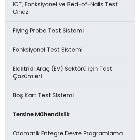
Yarı Otomatik Yapıştırma
Tuz Sprey Testi
ICT, Fonksiyonel ve Bed-of-Nails Test
Cihazı
CCD Kamera Görsel Denetimli Glue
Çok Aşamalı Döngüsel Korozyon Testi
Dispensing
Flying Probe Test Sistemi
Elektrodinamik Tip Titreşim Test Cihazı
Masaüstü Glue Dispensing
Fonksiyonel Test Sistemi
Yüksek Hızlandırılmış Gerilme Test Cihazı
Vakumlu Glue Potting
Elektrikli Araç (EV) Sektörü için Test
Çözümleri
Düşme Testi
Otomatik Glue Dispenser
Boş Kart Test Sistemi
Reaktif Titreşim Test Cihazı
Özelleştirilmiş AB Glue Dispensing
Tersine Mühendislik
Sıcaklık ve Neme Bağlı Testler
Otomatik Entegre Devre Programlama
Hızlandırılmış Stres Test Cihazı