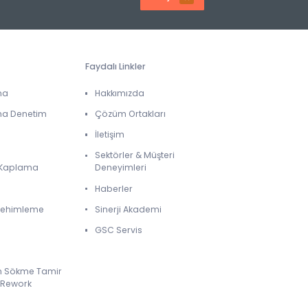
Faydalı Linkler
ma
Hakkımızda
ma Denetim
Çözüm Ortakları
İletişim
Sektörler & Müşteri
& Kaplama
Deneyimleri
Haberler
 Lehimleme
Sinerji Akademi
GSC Servis
m Sökme Tamir
 Rework