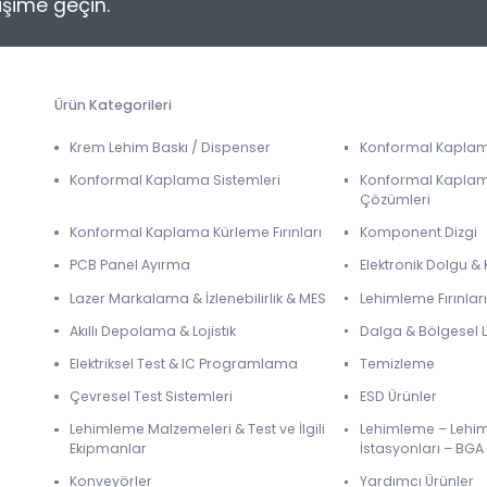
tişime geçin.
Ürün Kategorileri
Krem Lehim Baskı / Dispenser
Konformal Kapla
Konformal Kaplama Sistemleri
Konformal Kapla
Çözümleri
Konformal Kaplama Kürleme Fırınları
Komponent Dizgi
PCB Panel Ayırma
Elektronik Dolgu 
Lazer Markalama & İzlenebilirlik & MES
Lehimleme Fırınları
Akıllı Depolama & Lojistik
Dalga & Bölgesel
Elektriksel Test & IC Programlama
Temizleme
Çevresel Test Sistemleri
ESD Ürünler
Lehimleme Malzemeleri & Test ve İlgili
Lehimleme – Lehi
Ekipmanlar
İstasyonları – BGA
Konveyörler
Yardımcı Ürünler