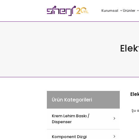
Kurumsal
Ürünler
Elek
Ele
Ürün Kategorileri
Şu a
Krem Lehim Baskı /
Dispenser
Hepsini İncele
Komponent Dizgi