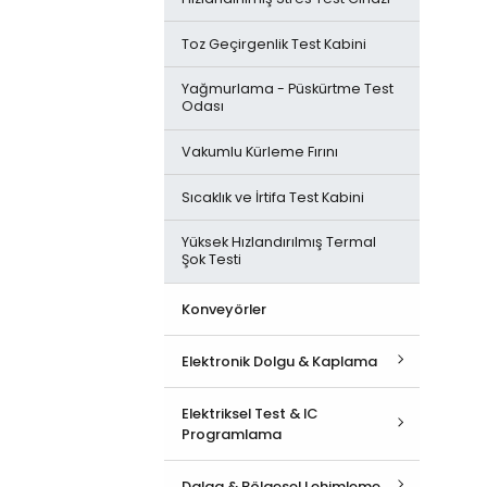
Toz Geçirgenlik Test Kabini
Yağmurlama - Püskürtme Test
Odası
Vakumlu Kürleme Fırını
Sıcaklık ve İrtifa Test Kabini
Yüksek Hızlandırılmış Termal
Şok Testi
Konveyörler
Elektronik Dolgu & Kaplama
Hepsini İncele
Elektriksel Test & IC
Programlama
Tam Otomatik AB Glue
Dispensing
Hepsini İncele
Dalga & Bölgesel Lehimleme