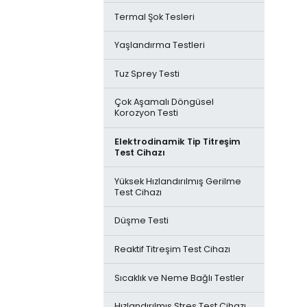
Tünel Tipi Kürleme (Reflow)
Mikroskoplar
Fırınları
Termal Şok Tesleri
Komponent Depolama / Nem
Kontrolü & Kurutma Sistemleri
Yaşlandırma Testleri
X-Ray Komponent Sayıcı
Tuz Sprey Testi
Çok Aşamalı Döngüsel
Korozyon Testi
Elektrodinamik Tip Titreşim
Test Cihazı
Yüksek Hızlandırılmış Gerilme
Test Cihazı
Düşme Testi
Reaktif Titreşim Test Cihazı
Sıcaklık ve Neme Bağlı Testler
Hızlandırılmış Stres Test Cihazı