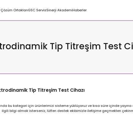
Çözüm Ortakları
GSC Servis
Sinerji Akademi
Haberler
trodinamik Tip Titreşim Test C
ktrodinamik Tip Titreşim Test Cihazı
nda bu kategori için ürünlerimizi sisteme yüklüyoruz ve kısa süre içinde yayına 
ilgili bilgi almak isterseniz, lütfen destek ekibimizle iletişime geçmekten çeki