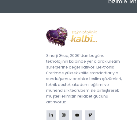
bizimle ile
PCB Lazer Markalama
Flux ve İncelticiler
ESD Denetim ve Hizmetler
Splicing (Bant Birleştirme)
Çözümleri
Yapıştırıcılar (Glue) &
Underfiller
Termokupllar
Lehimleme ile İlgili Test
Sistemleri
Curüf Ayırma
Sinerji Grup, 2006’dan bugüne
teknolojinin kalbinde yer alarak üretim
Krem Lehim Karıştırıcılar
süreçlerine değer katıyor. Elektronik
üretimde yüksek kalite standartlarıyla
Krem Lehim Saklama
sunduğumuz anahtar teslim çözümleri;
teknik destek, akademi eğitimi ve
mühendislik tecrübemizle birleştirerek
müşterilerimizin rekabet gücünü
artırıyoruz.