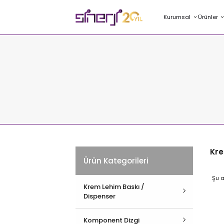
Kurumsal
Ürünler
Kre
Ürün Kategorileri
Şu a
Krem Lehim Baskı /
Dispenser
Hepsini İncele
Komponent Dizgi