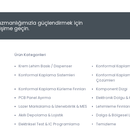
e uzmanlığımızla güçlendirmek için
tişime geçin.
Ürün Kategorileri
Krem Lehim Baskı / Dispenser
Konformal Kapla
Konformal Kaplama Sistemleri
Konformal Kapla
Çözümleri
Konformal Kaplama Kürleme Fırınları
Komponent Dizgi
PCB Panel Ayırma
Elektronik Dolgu 
Lazer Markalama & İzlenebilirlik & MES
Lehimleme Fırınları
Akıllı Depolama & Lojistik
Dalga & Bölgesel
Elektriksel Test & IC Programlama
Temizleme