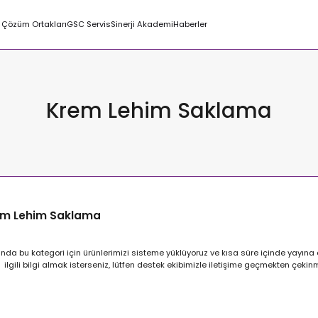
Çözüm Ortakları
GSC Servis
Sinerji Akademi
Haberler
Krem Lehim Saklama
m Lehim Saklama
nda bu kategori için ürünlerimizi sisteme yüklüyoruz ve kısa süre içinde yayına 
ilgili bilgi almak isterseniz, lütfen destek ekibimizle iletişime geçmekten çeki