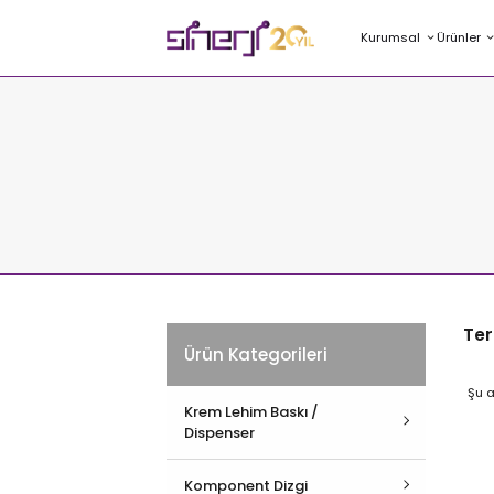
Kurumsal
Ürünler
Ter
Ürün Kategorileri
Şu a
Krem Lehim Baskı /
Dispenser
Hepsini İncele
Komponent Dizgi