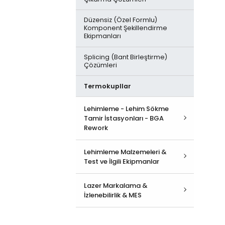
Otomatik Entegre Devre
Ölçüm Cihazları ve İyonizasyon
Programlama Alt Sistemi
Düzensiz (Özel Formlu)
Toz Geçirgenlik Test Kabini
Komponent Şekillendirme
EPA Organizasyonu
Ekipmanları
Yağmurlama - Püskürtme Test
Odası
ESD Denetim ve Hizmetler
Splicing (Bant Birleştirme)
Çözümleri
Vakumlu Kürleme Fırını
Termokupllar
Sıcaklık ve İrtifa Test Kabini
Lehimleme - Lehim Sökme
Yüksek Hızlandırılmış Termal
Tamir İstasyonları - BGA
Şok Testi
Rework
Hepsini İncele
Lehimleme Malzemeleri &
Test ve İlgili Ekipmanlar
Lehimleme - Lehim Sökme
Tamir İstasyonları
Hepsini İncele
Lazer Markalama &
İzlenebilirlik & MES
BGA - SMD Rework ve Tamir
Krem Lehim
Hepsini İncele
Duman Emme Sistemleri