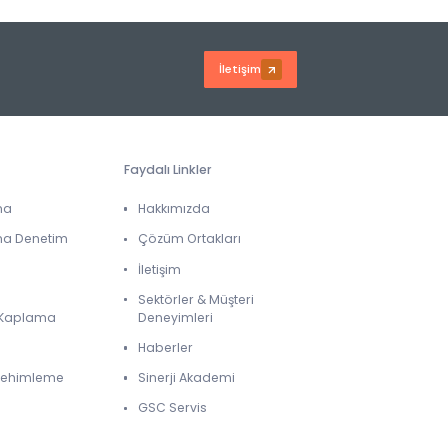
İletişim
Faydalı Linkler
ma
Hakkımızda
ma Denetim
Çözüm Ortakları
İletişim
Sektörler & Müşteri
& Kaplama
Deneyimleri
Haberler
 Lehimleme
Sinerji Akademi
GSC Servis