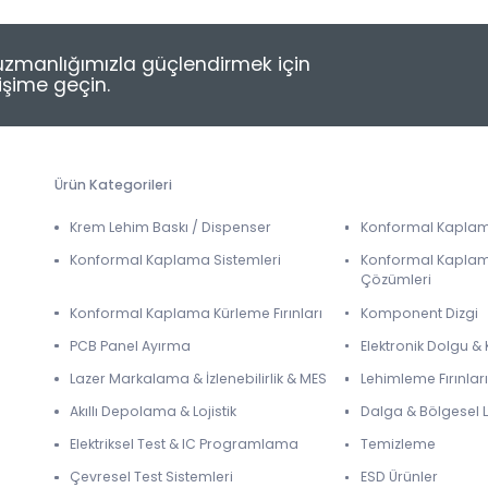
e uzmanlığımızla güçlendirmek için
tişime geçin.
Ürün Kategorileri
Krem Lehim Baskı / Dispenser
Konformal Kapla
Konformal Kaplama Sistemleri
Konformal Kapla
Çözümleri
Konformal Kaplama Kürleme Fırınları
Komponent Dizgi
PCB Panel Ayırma
Elektronik Dolgu 
Lazer Markalama & İzlenebilirlik & MES
Lehimleme Fırınları
Akıllı Depolama & Lojistik
Dalga & Bölgesel
Elektriksel Test & IC Programlama
Temizleme
Çevresel Test Sistemleri
ESD Ürünler