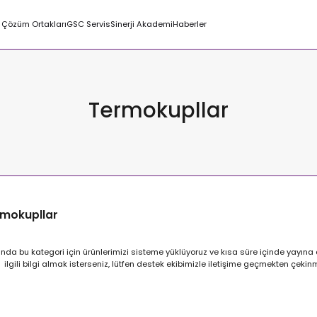
Çözüm Ortakları
GSC Servis
Sinerji Akademi
Haberler
Termokupllar
mokupllar
nda bu kategori için ürünlerimizi sisteme yüklüyoruz ve kısa süre içinde yayına 
ilgili bilgi almak isterseniz, lütfen destek ekibimizle iletişime geçmekten çeki