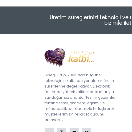
Çubuk Lehim
MES Tabanlı Üretim Yönetimi
Çözümleri
Tel Lehim
Üretim süreçlerinizi teknoloji v
bizimle ile
PCB Lazer Markalama
Flux ve İncelticiler
Yapıştırıcılar (Glue) &
Underfiller
Lehimleme ile İlgili Test
Sistemleri
Curüf Ayırma
Sinerji Grup, 2006’dan bugüne
teknolojinin kalbinde yer alarak üretim
Krem Lehim Karıştırıcılar
süreçlerine değer katıyor. Elektronik
üretimde yüksek kalite standartlarıyla
Krem Lehim Saklama
sunduğumuz anahtar teslim çözümleri;
teknik destek, akademi eğitimi ve
mühendislik tecrübemizle birleştirerek
müşterilerimizin rekabet gücünü
artırıyoruz.