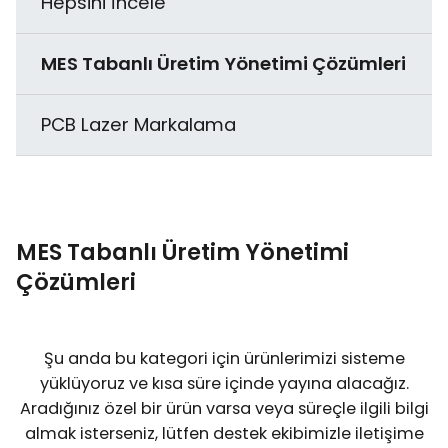
Sıcaklık Ölçüm ve Profil Çıkarma
Hepsini İncele
ESD Rijit Ambalaj
Duman Emme Sistemleri
Çözümleri
Çubuk Lehim
Otomatik Entegre Devre Programlama
Toz Geçirgenlik Test Kabini
Alt Sistemi
MES Tabanlı Üretim Yönetimi Çözümleri
Ölçüm Cihazları ve İyonizasyon
Düzensiz (Özel Formlu) Komponent
Tel Lehim
Yağmurlama - Püskürtme Test Odası
Şekillendirme Ekipmanları
PCB Lazer Markalama
EPA Organizasyonu
Flux ve İncelticiler
Vakumlu Kürleme Fırını
Splicing (Bant Birleştirme) Çözümleri
ESD Denetim ve Hizmetler
Yapıştırıcılar (Glue) & Underfiller
Sıcaklık ve İrtifa Test Kabini
Termokupllar
MES Tabanlı Üretim Yönetimi
Lehimleme ile İlgili Test Sistemleri
Çözümleri
Yüksek Hızlandırılmış Termal Şok Testi
Curüf Ayırma
Şu anda bu kategori için ürünlerimizi sisteme
yüklüyoruz ve kısa süre içinde yayına alacağız.
Krem Lehim Karıştırıcılar
Aradığınız özel bir ürün varsa veya süreçle ilgili bilgi
almak isterseniz, lütfen destek ekibimizle iletişime