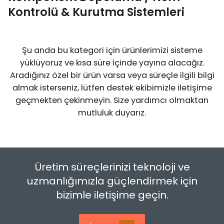
Düzensiz (Özel Formlu) Komponent
Tel Lehim
Kontrolü & Kurutma Sistemleri
Yağmurlama - Püskürtme Test Odası
Şekillendirme Ekipmanları
PCB Lazer Markalama
EPA Organizasyonu
Flux ve İncelticiler
Vakumlu Kürleme Fırını
Splicing (Bant Birleştirme) Çözümleri
Şu anda bu kategori için ürünlerimizi sisteme
ESD Denetim ve Hizmetler
yüklüyoruz ve kısa süre içinde yayına alacağız.
Yapıştırıcılar (Glue) & Underfiller
Aradığınız özel bir ürün varsa veya süreçle ilgili bilgi
Sıcaklık ve İrtifa Test Kabini
Termokupllar
almak isterseniz, lütfen destek ekibimizle iletişime
Lehimleme ile İlgili Test Sistemleri
geçmekten çekinmeyin. Size yardımcı olmaktan
Yüksek Hızlandırılmış Termal Şok Testi
mutluluk duyarız.
Curüf Ayırma
Krem Lehim Karıştırıcılar
Üretim süreçlerinizi teknoloji ve
uzmanlığımızla güçlendirmek için
Krem Lehim Saklama
bizimle iletişime geçin.