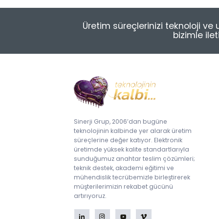
Ölçüm Cihazları ve İyonizasyon
Programlama Alt Sistemi
Düzensiz (Özel Formlu)
Toz Geçirgenlik Test Kabini
MES Tabanlı Üretim Yönetimi
Komponent Şekillendirme
Çözümleri
Tel Lehim
EPA Organizasyonu
Ekipmanları
Üretim süreçlerinizi teknoloji v
Yağmurlama - Püskürtme Test
bizimle ile
Odası
PCB Lazer Markalama
Flux ve İncelticiler
ESD Denetim ve Hizmetler
Splicing (Bant Birleştirme)
Çözümleri
Vakumlu Kürleme Fırını
Yapıştırıcılar (Glue) &
Underfiller
Termokupllar
Sıcaklık ve İrtifa Test Kabini
Lehimleme ile İlgili Test
Sistemleri
Yüksek Hızlandırılmış Termal
Şok Testi
Curüf Ayırma
Sinerji Grup, 2006’dan bugüne
teknolojinin kalbinde yer alarak üretim
Krem Lehim Karıştırıcılar
süreçlerine değer katıyor. Elektronik
üretimde yüksek kalite standartlarıyla
Krem Lehim Saklama
sunduğumuz anahtar teslim çözümleri;
teknik destek, akademi eğitimi ve
mühendislik tecrübemizle birleştirerek
müşterilerimizin rekabet gücünü
artırıyoruz.