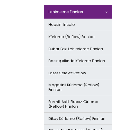
Krem Lehim Baskı Makineleri
Hepsini İncele
Lehimleme Fırınları
Jet Printer & Dispenser
SMD Komponent Dizgi
Hepsini İncele
Baskı Bıçakları & İlgili Ürünler
Özel Şekilli Komponent Dizgi
Kürleme (Reflow) Fırınları
THT Radyal & Aksiyel
Buhar Fazı Lehimleme Fırınları
Komponent Dizgi
Basınç Altında Kürleme Fırınları
Lazer Selektif Reflow
Magazinli Kürleme (Reflow)
Fırınları
Formik Asitli Fluxsız Kürleme
(Reflow) Fırınları
Dikey Kürleme (Reflow) Fırınları