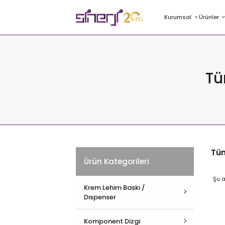
Kurumsal
Ürünler
Tü
Tün
Ürün Kategorileri
Şu a
Krem Lehim Baskı /
Dispenser
Hepsini İncele
Komponent Dizgi