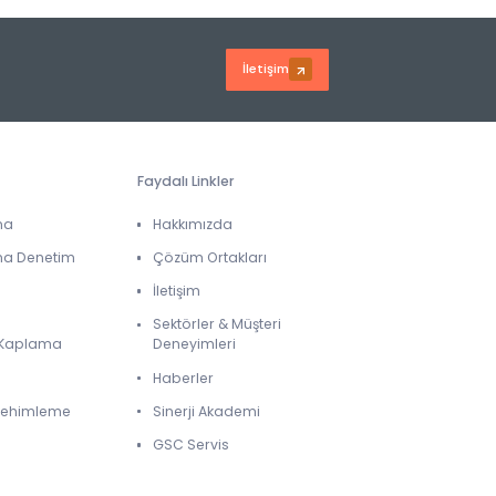
İletişim
Faydalı Linkler
ma
Hakkımızda
ma Denetim
Çözüm Ortakları
İletişim
Sektörler & Müşteri
& Kaplama
Deneyimleri
Haberler
 Lehimleme
Sinerji Akademi
GSC Servis