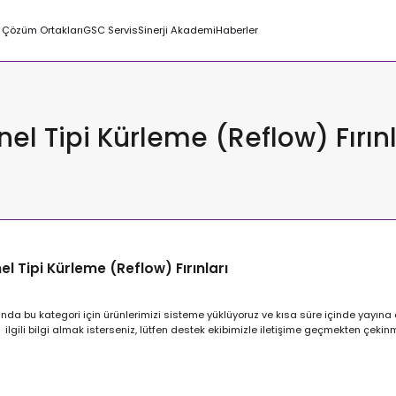
Çözüm Ortakları
GSC Servis
Sinerji Akademi
Haberler
nel Tipi Kürleme (Reflow) Fırınl
el Tipi Kürleme (Reflow) Fırınları
nda bu kategori için ürünlerimizi sisteme yüklüyoruz ve kısa süre içinde yayına 
ilgili bilgi almak isterseniz, lütfen destek ekibimizle iletişime geçmekten çeki