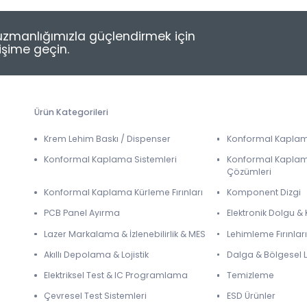
e uzmanlığımızla güçlendirmek için
tişime geçin.
Ürün Kategorileri
Krem Lehim Baskı / Dispenser
Konformal Kapla
Konformal Kaplama Sistemleri
Konformal Kapla
Çözümleri
Konformal Kaplama Kürleme Fırınları
Komponent Dizgi
PCB Panel Ayırma
Elektronik Dolgu 
Lazer Markalama & İzlenebilirlik & MES
Lehimleme Fırınları
Akıllı Depolama & Lojistik
Dalga & Bölgesel
Elektriksel Test & IC Programlama
Temizleme
Çevresel Test Sistemleri
ESD Ürünler