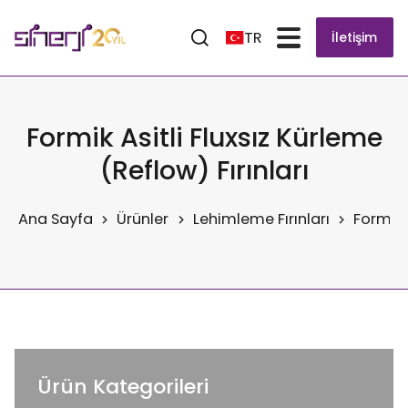
TR
İletişim
Formik Asitli Fluxsız Kürleme
(Reflow) Fırınları
Ana Sayfa
Ürünler
Lehimleme Fırınları
Formik A
Ürün Kategorileri