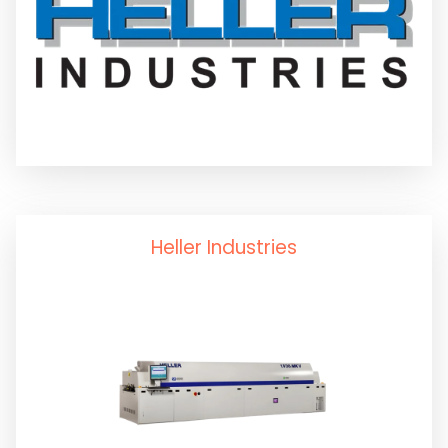
Yüksek Hızlandırılmış Termal Şok Testi
Curüf Ayırma
Krem Lehim Karıştırıcılar
Krem Lehim Saklama
Heller Industries