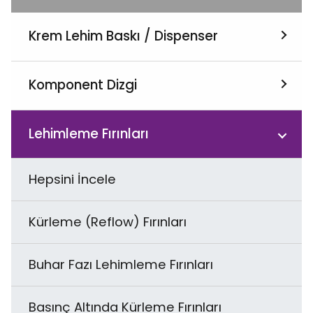
Krem Lehim Baskı / Dispenser
Hepsini İncele
Komponent Dizgi
Krem Lehim Baskı Makineleri
Hepsini İncele
Lehimleme Fırınları
Jet Printer & Dispenser
SMD Komponent Dizgi
Hepsini İncele
Baskı Bıçakları & İlgili Ürünler
Özel Şekilli Komponent Dizgi
Kürleme (Reflow) Fırınları
THT Radyal & Aksiyel Komponent Dizgi
Buhar Fazı Lehimleme Fırınları
Basınç Altında Kürleme Fırınları