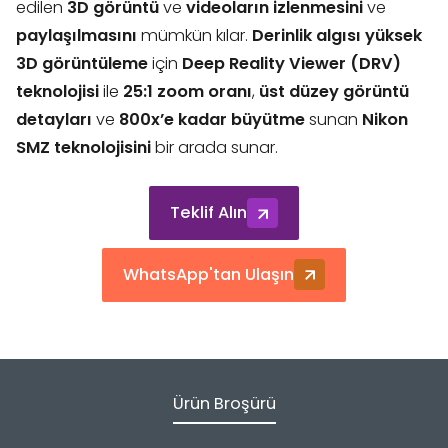
edilen
3D görüntü
ve
videoların izlenmesini
ve
paylaşılmasını
mümkün kılar.
Derinlik algısı yüksek
3D görüntüleme
için
Deep Reality Viewer (DRV)
teknolojisi
ile
25:1 zoom oranı
,
üst düzey görüntü
detayları
ve
800x’e kadar büyütme
sunan
Nikon
SMZ teknolojisini
bir arada sunar.
Teklif Alın
WhatsApp'tan Ulaşın
Ürün Broşürü