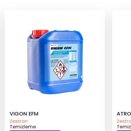
VIGON EFM
ATRO
Zestron
Zestr
Temizleme
Temi