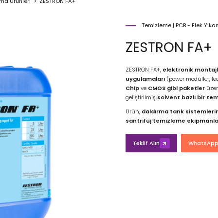
ama Ürünleri
ZESTRON FA+
Temizleme
|
PCB - Elek Yıka
ZESTRON FA+
ZESTRON FA+,
elektronik montajl
uygulamaları
(power modüller, lea
Chip
ve
CMOS gibi paketler
üze
geliştirilmiş
solvent bazlı bir te
Ürün,
daldırma tank sistemleri
santrifüj temizleme ekipmanla
Teklif Alın
WhatsApp'