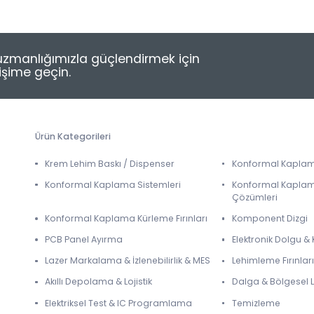
e uzmanlığımızla güçlendirmek için
tişime geçin.
Ürün Kategorileri
Krem Lehim Baskı / Dispenser
Konformal Kapla
Konformal Kaplama Sistemleri
Konformal Kapla
Çözümleri
Konformal Kaplama Kürleme Fırınları
Komponent Dizgi
PCB Panel Ayırma
Elektronik Dolgu 
Lazer Markalama & İzlenebilirlik & MES
Lehimleme Fırınları
Akıllı Depolama & Lojistik
Dalga & Bölgesel
Elektriksel Test & IC Programlama
Temizleme