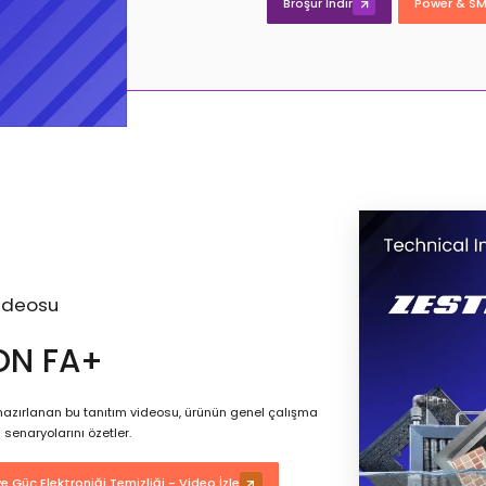
Broşür İndir
Power & SMT
ideosu
ON FA+
zırlanan bu tanıtım videosu, ürünün genel çalışma
 senaryolarını özetler.
e Güç Elektroniği Temizliği - Video İzle