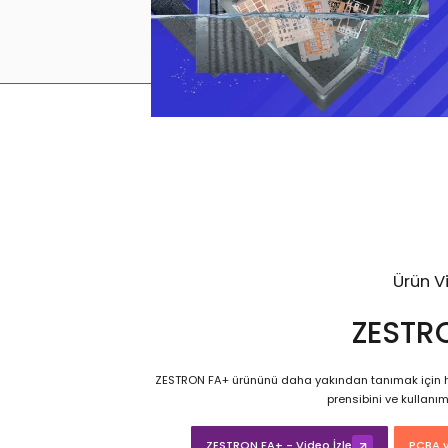
Ürün V
ZESTR
ZESTRON FA+ ürününü daha yakından tanımak için ha
prensibini ve kullanım
ZESTRON FA+ - Video İzle
PCBA v