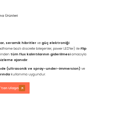
ma Ürünleri
ar, seramik hibritler
ve
güç elektroniği
dframe bazlı discrete bileşenler, power LED’ler) ile
Flip
rinden
tüm flux kalıntılarının giderilmesi
amacıyla
mizleme ajanıdır
.
nde (ultrasonik ve spray-under-immersion)
ve
rında
kullanıma uygundur.
tan Ulaşın