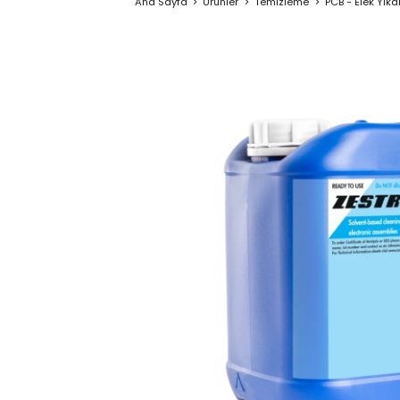
Ana Sayfa
Ürünler
Temizleme
PCB - Elek Yık