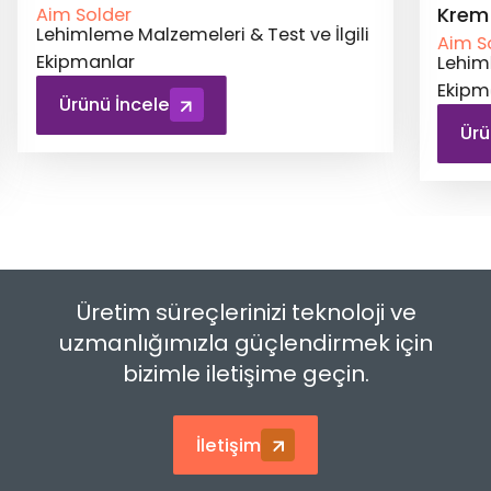
Krem Lehim
Krem
Aim Solder
Aim S
Lehimleme Malzemeleri & Test ve İlgili
Lehim
Ekipmanlar
Ekipm
Ürünü İncele
Ür
Üretim süreçlerinizi teknoloji ve
uzmanlığımızla güçlendirmek için
bizimle iletişime geçin.
İletişim