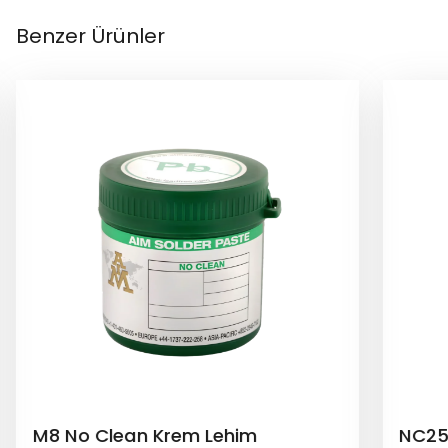
Benzer Ürünler
NC257MD Jet Baskı No Clean
NC25