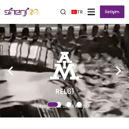
TR
İletişim
REL61
KURŞUNSUZ LEHİM ALAŞIMI