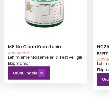
NC257MD Jet Baskı No Clean
NC25
Krem Lehim
Krem
Aim Solder
Aim S
Lehimleme Malzemeleri & Test ve İlgili
Lehiml
Ekipmanlar
Ekipm
Ürünü İncele
Ürü