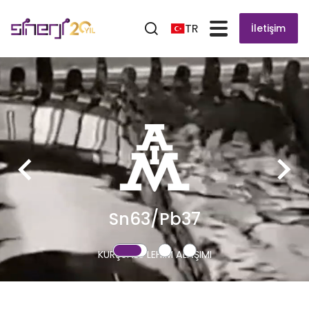
TR
İletişim
Sn63/Pb37
KURŞUNLU LEHİM ALAŞIMI