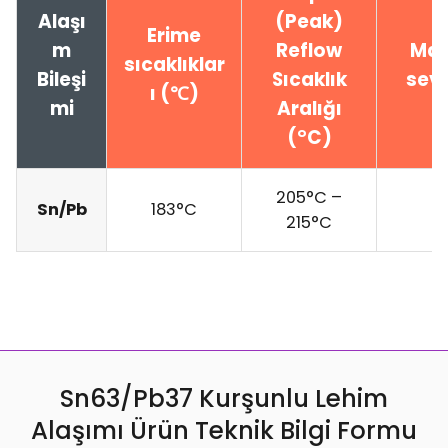
Alaşı
(Peak)
Erime
m
Reflow
Mal
sıcaklıklar
Bileşi
Sıcaklık
sevi
ı (℃)
mi
Aralığı
(°C)
205°C –
Sn/Pb
183°C
215°C
Sn63/Pb37 Kurşunlu Lehim
Alaşımı Ürün Teknik Bilgi Formu