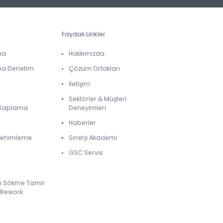
Faydalı Linkler
ma
Hakkımızda
ma Denetim
Çözüm Ortakları
İletişim
Sektörler & Müşteri
& Kaplama
Deneyimleri
Haberler
 Lehimleme
Sinerji Akademi
GSC Servis
m Sökme Tamir
 Rework