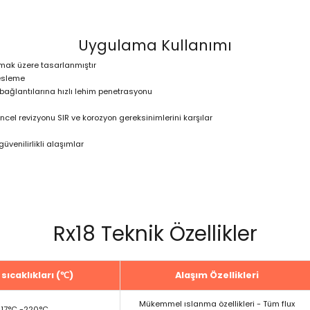
Uygulama Kullanımı
lmak üzere tasarlanmıştır
besleme
bağlantılarına hızlı lehim penetrasyonu
ncel revizyonu SIR ve korozyon gereksinimlerini karşılar
üvenilirlikli alaşımlar
Rx18 Teknik Özellikler
sıcaklıkları (℃)
Alaşım Özellikleri
Mükemmel ıslanma özellikleri - Tüm flux
217°C -220°C