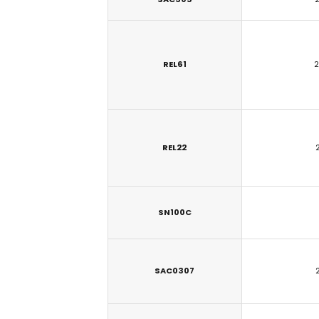
REL61
2
REL22
SN100C
SAC0307