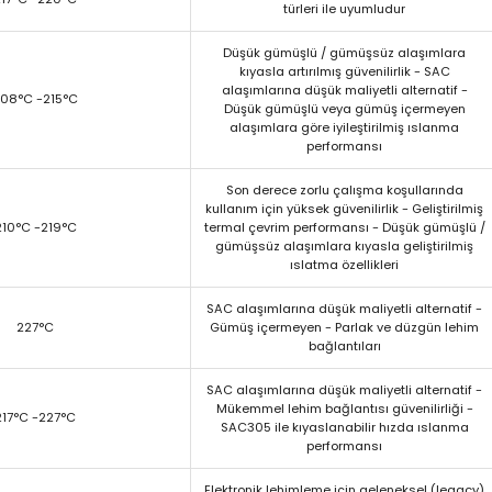
türleri ile uyumludur
Düşük gümüşlü / gümüşsüz alaşımlara
kıyasla artırılmış güvenilirlik - SAC
alaşımlarına düşük maliyetli alternatif -
08°C -215°C
Düşük gümüşlü veya gümüş içermeyen
alaşımlara göre iyileştirilmiş ıslanma
performansı
Son derece zorlu çalışma koşullarında
kullanım için yüksek güvenilirlik - Geliştirilmiş
210°C -219°C
termal çevrim performansı - Düşük gümüşlü /
gümüşsüz alaşımlara kıyasla geliştirilmiş
ıslatma özellikleri
SAC alaşımlarına düşük maliyetli alternatif -
227°C
Gümüş içermeyen - Parlak ve düzgün lehim
bağlantıları
SAC alaşımlarına düşük maliyetli alternatif -
Mükemmel lehim bağlantısı güvenilirliği -
217°C -227°C
SAC305 ile kıyaslanabilir hızda ıslanma
performansı
Elektronik lehimleme için geleneksel (legacy)