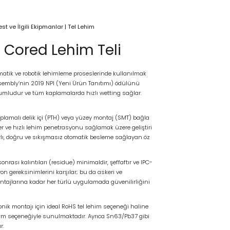
t ve İlgili Ekipmanlar
|
Tel Lehim
 Cored Lehim Teli
matik ve robotik lehimleme proseslerinde kullanılmak
Assembly’nin 2019 NPI (Yeni Ürün Tanıtımı) ödülünü
mludur ve tüm kaplamalarda hızlı wetting sağlar.
lamalı delik içi (PTH) veya yüzey montaj (SMT) bağla
fer ve hızlı lehim penetrasyonu sağlamak üzere geliştiri
arlı, doğru ve sıkışmasız otomatik besleme sağlayan öz
nrası kalıntıları (residue) minimaldir, şeffaftır ve IPC-
n gereksinimlerini karşılar; bu da askeri ve
ontajlarına kadar her türlü uygulamada güvenilirliğini
nik montajı için ideal RoHS tel lehim seçeneği haline
ım seçeneğiyle sunulmaktadır. Ayrıca Sn63/Pb37 gibi
r.