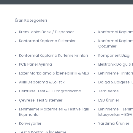
Ürün Kategorileri
Krem Lehim Baskı / Dispenser
Konformal Kapla
Konformal Kaplama Sistemleri
Konformal Kapla
Çözümleri
Konformal Kaplama Kürleme Fırınları
Komponent Dizgi
PCB Panel Ayırma
Elektronik Dolgu 
Lazer Markalama & İzlenebilirlik & MES
Lehimleme Fırınları
Akıllı Depolama & Lojistik
Dalga & Bölgesel
Elektriksel Test & IC Programlama
Temizleme
Çevresel Test Sistemleri
ESD Ürünler
Lehimleme Malzemeleri & Test ve İlgili
Lehimleme – Lehi
Ekipmanlar
İstasyonları – BGA
Konveyörler
Yardımcı Ürünler
Test & Kontrol & İnceleme