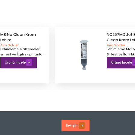
M8 No Clean Krem
NC257MD Jet B
Lehim
Clean Krem Le
Aim Solder
Aim Solder
Lehimleme Malzemeleri
Lehimleme Malz
& Test ve İlgili Ekipmanlar
& Test ve İlgili 
Ürünü İncele
Ürünü İncele
İletişim