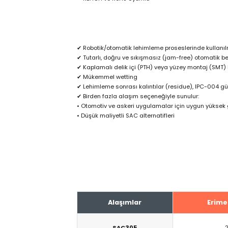
✔ Robotik/otomatik lehimleme proseslerinde kullanı
✔ Tutarlı, doğru ve sıkışmasız (jam-free) otomatik 
✔ Kaplamalı delik içi (PTH) veya yüzey montaj (SMT) 
✔ Mükemmel wetting
✔ Lehimleme sonrası kalıntılar (residue), IPC-004 gü
✔ Birden fazla alaşım seçeneğiyle sunulur:
• Otomotiv ve askeri uygulamalar için uygun yüksek g
• Düşük maliyetli SAC alternatifleri
Alaşımlar
Erime 
SAC305