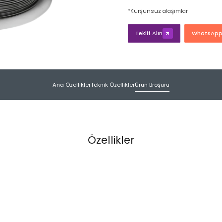
*
Kurşunsuz
alaşımlar
Teklif Alın
WhatsApp'
Ana Özellikler
Teknik Özellikler
Ürün Broşürü
Özellikler