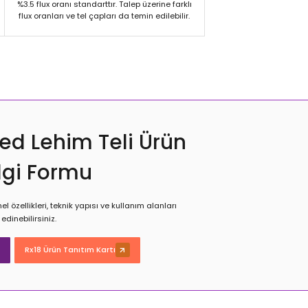
%3.5 flux oranı standarttır. Talep üzerine farklı
flux oranları ve tel çapları da temin edilebilir.
ed Lehim Teli Ürün
ilgi Formu
l özellikleri, teknik yapısı ve kullanım alanları
edinebilirsiniz.
Rx18 Ürün Tanıtım Kartı