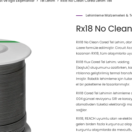
 ve İlgili Ekipmanlar
Tel Lehim
Rx18 No Clean Cored Lehim Teli
Lehimleme Malzemeleri & Tes
Rx18 No Clean
RX18 No Clean Cored Tel Lehim, oto
üzere formüle edilmiştir. Circuit 
kazanan RX18, tüm alaşımlarla uyu
RX18 flux Cored Tel Lehim; voiding
(boşluk) oluşumunu azaltırken, kap
ntılarına geliştirilmiş termal trans
lmiştir. Robotik lehimleme için tut
el bir paketleme ile tasarlanmıştır.
RX18 Cored Tel Lehimin lehimleme so
004 güncel revizyonu SIR ve korozyo
otomotivden tüketici elektroniği m
sağlar.
RX18, REACH uyumlu olan ve elektro
gelen birden fazla kurşunsuz alaş
kurşunlu alaşımlarda da mevcuttu