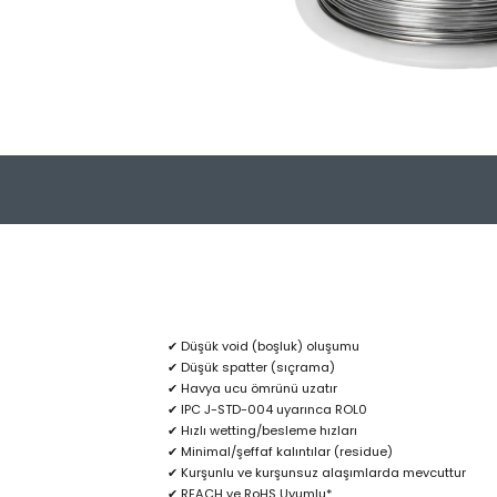
✔ Düşük void (boşluk) oluşumu
✔ Düşük spatter (sıçrama)
✔ Havya ucu ömrünü uzatır
✔ IPC J-STD-004 uyarınca ROL0
✔ Hızlı wetting/besleme hızları
✔ Minimal/şeffaf kalıntılar (residue)
✔ Kurşunlu ve kurşunsuz alaşımlarda mevcuttur
✔ REACH ve RoHS Uyumlu*