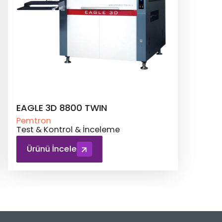
I 8800 CI Serisi
ATHENA Seri
tron
Pemtron
formal Kaplama
Test & Kontro
rünü İncele
Ürünü İnce