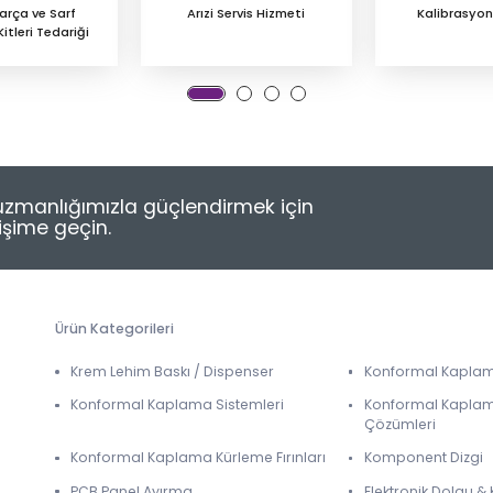
arça ve Sarf
Arızi Servis Hizmeti
Kalibrasyon
tleri Tedariği
e uzmanlığımızla güçlendirmek için
tişime geçin.
Ürün Kategorileri
Krem Lehim Baskı / Dispenser
Konformal Kapla
Konformal Kaplama Sistemleri
Konformal Kapla
Çözümleri
Konformal Kaplama Kürleme Fırınları
Komponent Dizgi
PCB Panel Ayırma
Elektronik Dolgu 