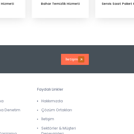
 Hizmeti
Bahar Temizlik Hizmeti
Servis Saat Paket 
İletişim
Faydalı Linkler
ma
Hakkımızda
ma Denetim
Çözüm Ortakları
İletişim
Sektörler & Müşteri
& Kaplama
Deneyimleri