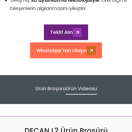
Gelişmiş
3D aydınlatma teknolojisiyle
farklı biçimli
bileşenlerin algılanmasını iyileştirir.
Teklif Alın
WhatsApp'tan Ulaşın
Ürün Broşürü
Ürün Videosu
DECAN L2 Ürün Broşürü