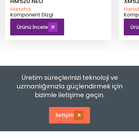
XM520
XM5
Hanwha
Hanw
Komponent Dizgi
Kompo
Ürünü İncele
Ürü
Üretim süreçlerinizi teknoloji ve
uzmanlığımızla güçlendirmek için
bizimle iletişime geçin.
İletişim