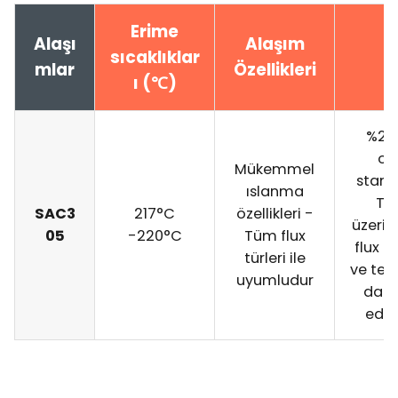
Erime
Alaşı
Alaşım
sıcaklıklar
mlar
Özellikleri
ı (℃)
%2,5
or
Mükemmel
standa
ıslanma
Ta
SAC3
217°C
özellikleri -
üzerine
05
-220°C
Tüm flux
flux o
türleri ile
ve tel 
uyumludur
da t
edile