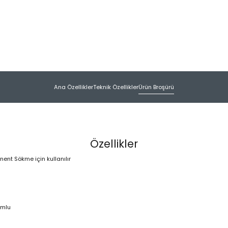
Ana Özellikler
Teknik Özellikler
Ürün Broşürü
Özellikler
ent Sökme için kullanılır
umlu