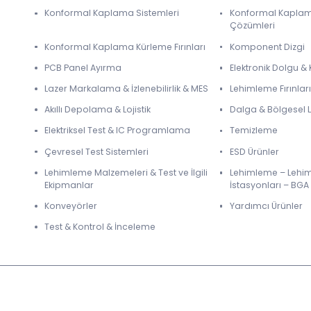
Konformal Kaplama Sistemleri
Konformal Kapla
Çözümleri
Konformal Kaplama Kürleme Fırınları
Komponent Dizgi
PCB Panel Ayırma
Elektronik Dolgu 
Lazer Markalama & İzlenebilirlik & MES
Lehimleme Fırınları
Akıllı Depolama & Lojistik
Dalga & Bölgesel
Elektriksel Test & IC Programlama
Temizleme
Çevresel Test Sistemleri
ESD Ürünler
Lehimleme Malzemeleri & Test ve İlgili
Lehimleme – Lehi
Ekipmanlar
İstasyonları – BGA
Konveyörler
Yardımcı Ürünler
Test & Kontrol & İnceleme