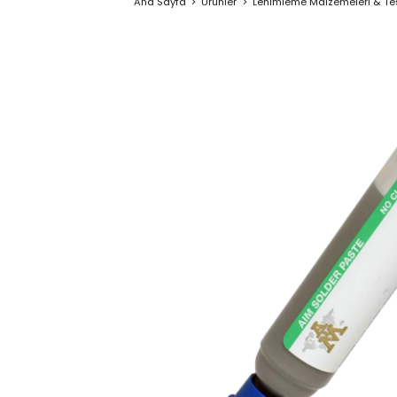
Ana Sayfa
Ürünler
Lehimleme Malzemeleri & Test