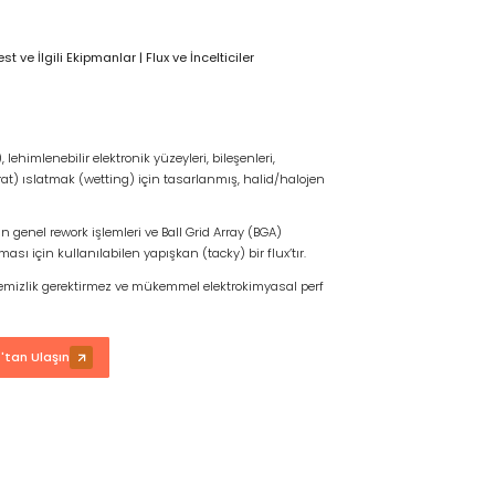
t ve İlgili Ekipmanlar
|
Flux ve İncelticiler
lehimlenebilir elektronik yüzeyleri, bileşenleri,
rat) ıslatmak (wetting) için tasarlanmış, halid/halojen
n genel rework işlemleri ve Ball Grid Array (BGA)
ası için kullanılabilen yapışkan (tacky) bir flux’tır.
 temizlik gerektirmez ve mükemmel elektrokimyasal perf
tan Ulaşın