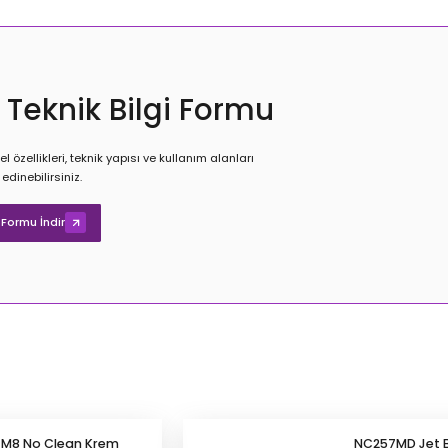
 Teknik Bilgi Formu
 özellikleri, teknik yapısı ve kullanım alanları
edinebilirsiniz.
 Formu İndir
M8 No Clean Krem
NC257MD Jet B