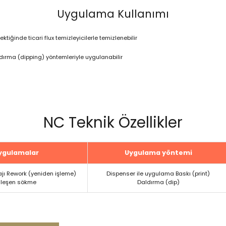
Uygulama Kullanımı
ktiğinde ticari flux temizleyicilerle temizlenebilir
dırma (dipping) yöntemleriyle uygulanabilir
NC Teknik Özellikler
ygulamalar
Uygulama yöntemi
jı Rework (yeniden işleme)
Dispenser ile uygulama Baskı (print)
ileşen sökme
Daldırma (dip)