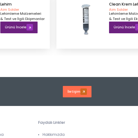
Lehim
Clean Krem Le
Aim Solder
Aim Solder
Lehimleme Malzemeleri
Lehimleme Malz
& Test ve İlgili Ekipmanlar
& Test ve İlgili 
Ürünü İncele
Ürünü İncele
İletişim
Faydalı Linkler
ma
Hakkımızda