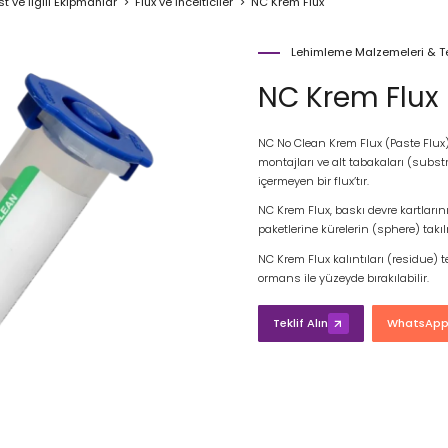
 ve İlgili Ekipmanlar
Flux ve İncelticiler
NC Krem Flux
Lehimleme Malzemeleri & Tes
NC Krem Flux
NC No Clean Krem Flux (Paste Flux), 
montajları ve alt tabakaları (subst
içermeyen bir flux’tır.
NC Krem Flux, baskı devre kartlarını
paketlerine kürelerin (sphere) takılm
NC Krem Flux kalıntıları (residue)
ormans ile yüzeyde bırakılabilir.
Teklif Alın
WhatsApp'