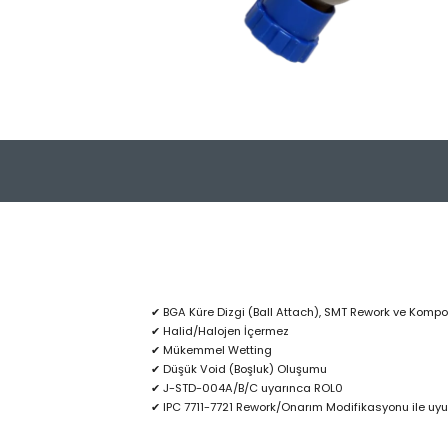
✔ BGA Küre Dizgi (Ball Attach), SMT Rework ve Kompon
✔ Halid/Halojen İçermez
✔ Mükemmel Wetting
✔ Düşük Void (Boşluk) Oluşumu
✔ J-STD-004A/B/C uyarınca ROL0
✔ IPC 7711-7721 Rework/Onarım Modifikasyonu ile uy