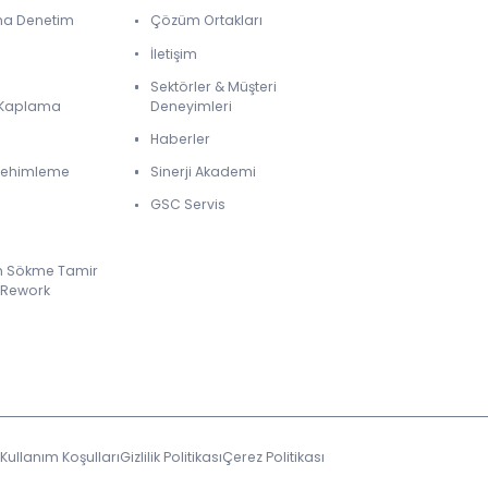
ma Denetim
Çözüm Ortakları
İletişim
Sektörler & Müşteri
& Kaplama
Deneyimleri
Haberler
 Lehimleme
Sinerji Akademi
GSC Servis
m Sökme Tamir
 Rework
Kullanım Koşulları
Gizlilik Politikası
Çerez Politikası