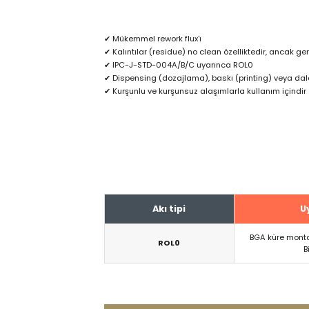
✔ Mükemmel rework flux'ı
✔ Kalıntılar (residue) no clean özelliktedir, ancak gere
✔ IPC-J-STD-004A/B/C uyarınca ROL0
✔ Dispensing (dozajlama), baskı (printing) veya dal
✔ Kurşunlu ve kurşunsuz alaşımlarla kullanım içindir
Akı tipi
U
BGA küre monta
ROL0
B