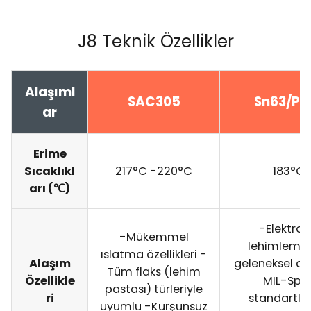
J8 Teknik Özellikler
Alaşıml
SAC305
Sn63/Pb
ar
Erime
Sıcaklıkl
217°C -220°C
183°C
arı (℃)
-Elektron
-Mükemmel
lehimleme 
ıslatma özellikleri -
Alaşım
geleneksel al
Tüm flaks (lehim
Özellikle
MIL-Spe
pastası) türleriyle
ri
standartla
uyumlu -Kurşunsuz