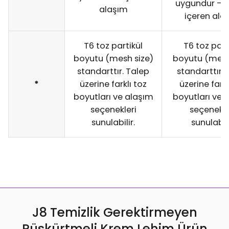
uygundur -K
alaşım
içeren ala
T6 toz partikül
T6 toz part
boyutu (mesh size)
boyutu (mesh
standarttır. Talep
standarttır. 
*
üzerine farklı toz
üzerine farkl
boyutları ve alaşım
boyutları ve 
seçenekleri
seçenekle
sunulabilir.
sunulabili
J8 Temizlik Gerektirmeyen
Püskürtmeli Krem Lehim Ürün