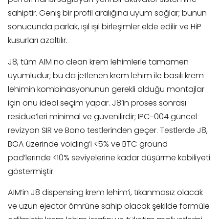
sahiptir. Geniş bir profil aralığına uyum sağlar; bunun
sonucunda parlak, ışıl ışıl birleşimler elde edilir ve HiP
kusurları azaltılır.
J8, tüm AIM no clean krem lehimlerle tamamen
uyumludur; bu da jetlenen krem lehim ile basılı krem
lehimin kombinasyonunun gerekli olduğu montajlar
için onu ideal seçim yapar. J8’in proses sonrası
residue’leri minimal ve güvenilirdir; IPC-004 güncel
revizyon SIR ve Bono testlerinden geçer. Testlerde J8,
BGA üzerinde voiding’i <5% ve BTC ground
pad’lerinde <10% seviyelerine kadar düşürme kabiliyeti
göstermiştir.
AIM’in J8 dispensing krem lehim’i, tıkanmasız olacak
ve uzun ejector ömrüne sahip olacak şekilde formüle