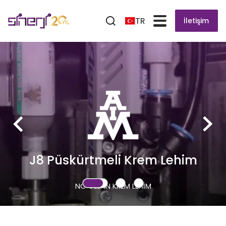
TR
İletişim
J8 Püskürtmeli Krem Lehim
NO CLEAN KREM LEHİM