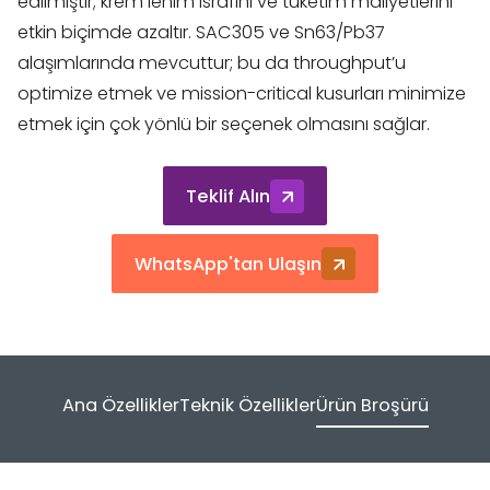
edilmiştir; krem lehim israfını ve tüketim maliyetlerini
etkin biçimde azaltır. SAC305 ve Sn63/Pb37
alaşımlarında mevcuttur; bu da throughput’u
optimize etmek ve mission-critical kusurları minimize
etmek için çok yönlü bir seçenek olmasını sağlar.
Teklif Alın
WhatsApp'tan Ulaşın
Ana Özellikler
Teknik Özellikler
Ürün Broşürü