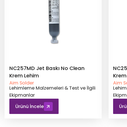
NC259FPA Ultra İnce No Clean
NC27
Krem Lehim
Düşük
Aim Solder
Aim S
Lehimleme Malzemeleri & Test ve İlgili
Lehiml
Ekipmanlar
Ekipm
Ürünü İncele
Ürü