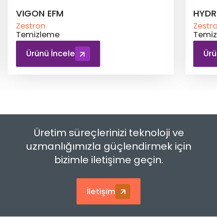
HYDRON SE 220
ATRO
Zestron
Zestr
Temizleme
Temi
Ürünü İncele
Ür
Üretim süreçlerinizi teknoloji ve
uzmanlığımızla güçlendirmek için
bizimle iletişime geçin.
İletişim