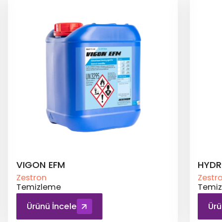
VIGON EFM
HYDR
Zestron
Zestr
Temizleme
Temi
Ürünü İncele
Ürü