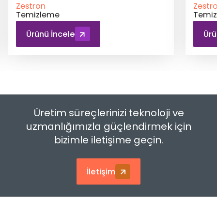
Zestron
me
Temizleme
İncele
Ürünü İncele
Üretim süreçlerinizi teknoloji ve
uzmanlığımızla güçlendirmek için
bizimle iletişime geçin.
İletişim