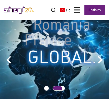
TR
İletişim
ECO SELECT 4
Üstün Lehimleme Kalitesi Sunan Inline ve Batch Selektif
Lehimleme Sistemi