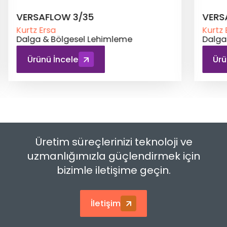
VERSAFLOW 3/66
VERS
Kurtz Ersa
Kurtz 
Dalga & Bölgesel Lehimleme
Dalga
Ürünü İncele
Ürü
Üretim süreçlerinizi teknoloji ve
uzmanlığımızla güçlendirmek için
bizimle iletişime geçin.
İletişim